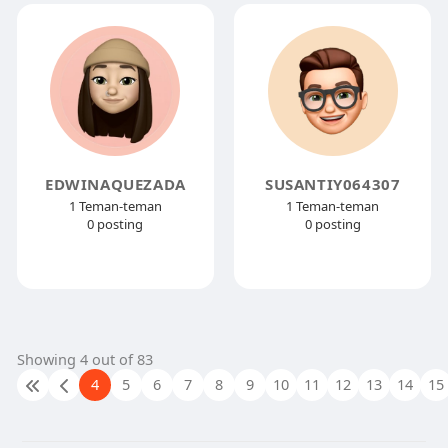
EDWINAQUEZADA
SUSANTIY064307
1 Teman-teman
1 Teman-teman
0 posting
0 posting
Showing 4 out of 83
4
5
6
7
8
9
10
11
12
13
14
15