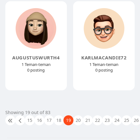
AUGUSTUSWURTH4
KARLMACANDIE72
1 Teman-teman
1 Teman-teman
0 posting
0 posting
Showing 19 out of 83
15
16
17
18
19
20
21
22
23
24
25
26