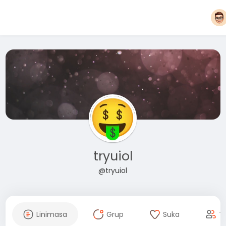
tryuiol
@tryuiol
Linimasa
Grup
Suka
T