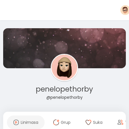
penelopethorby
@penelopethorby
Linimasa
Grup
Suka
T