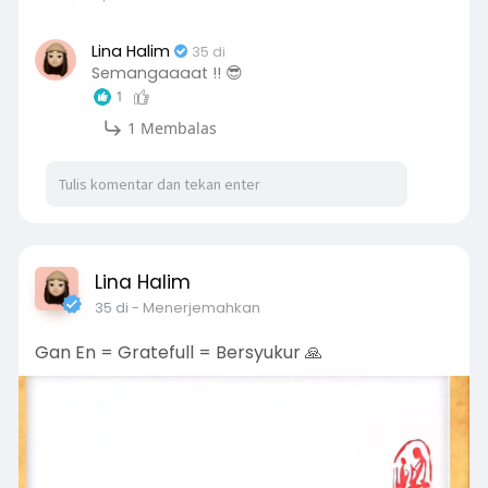
Lina Halim
35 di
Semangaaaat !! 😎
1
1 Membalas
Lina Halim
35 di
- Menerjemahkan
Gan En = Gratefull = Bersyukur 🙏