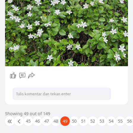
Showing 49 out of 149
45
46
47
48
49
50
51
52
53
54
55
56