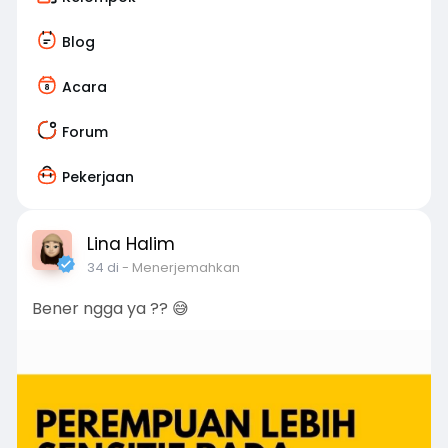
Blog
Acara
Forum
Pekerjaan
Lina Halim
34 di
- Menerjemahkan
Bener ngga ya ?? 😅