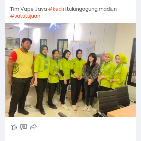
Tim Vape Jaya
#kediri
,tulungagung,madiun
#satutujuan