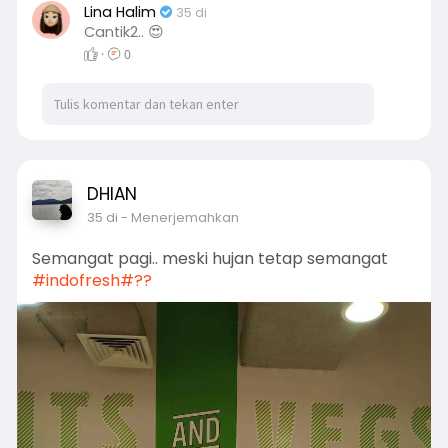
Lina Halim
35 di
Cantik2.. 😍
·
0
DHIAN
35 di
- Menerjemahkan
Semangat pagi.. meski hujan tetap semangat
#indofresh
#??