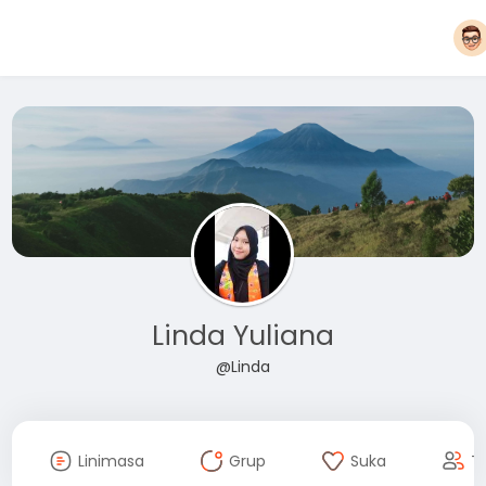
Linda Yuliana
@Linda
Linimasa
Grup
Suka
T