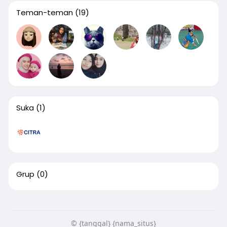
Teman-teman
(19)
Suka
(1)
Grup
(0)
© {tanggal} {nama_situs}