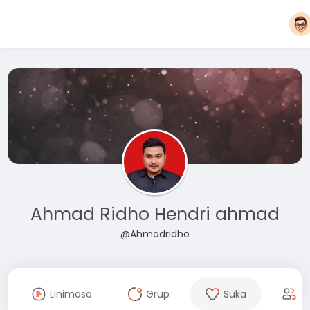
Ahmad Ridho Hendri ahmad
@Ahmadridho
Linimasa
Grup
Suka
T