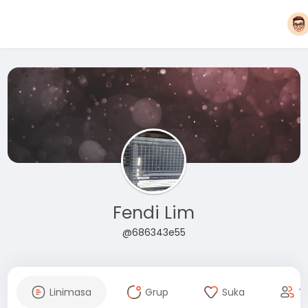
Fendi Lim
@686343e55
Linimasa
Grup
Suka
T